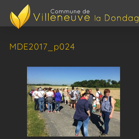
Passer
au
contenu
MDE2017_p024