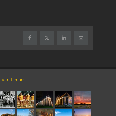
Facebook
X
LinkedIn
Email
Photothèque