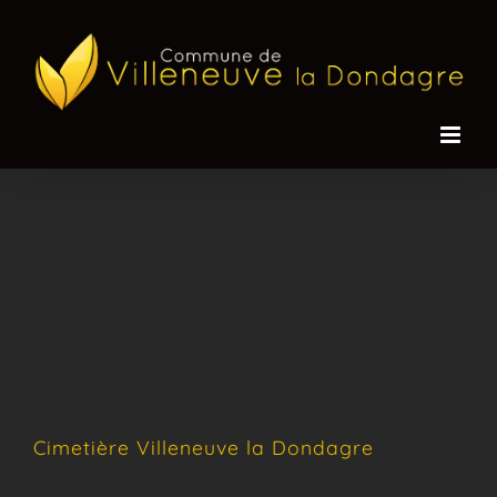
Passer
au
contenu
Cimetière Villeneuve la Dondagre