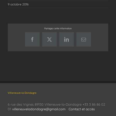
9 octobre 2016
Partagez cette information
Facebook
X
LinkedIn
Email
Villeneuve-la-Dondagre
6 rue des Vignes 89150 Villeneuve-la-Dondagre +33 3 86 86 02
01
villeneuveladondagre@gmail.com
Contact et accès