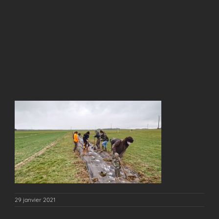
29 janvier 2021