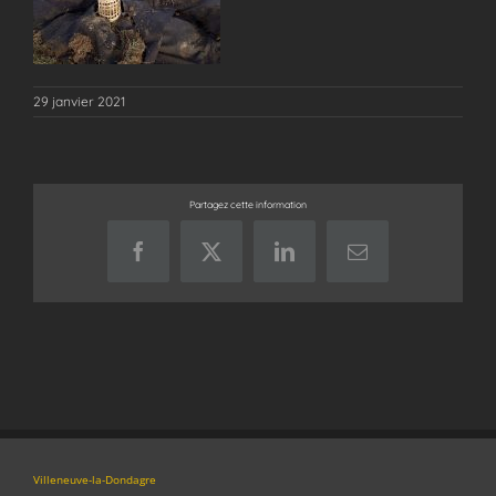
29 janvier 2021
Partagez cette information
Facebook
X
LinkedIn
Email
Villeneuve-la-Dondagre