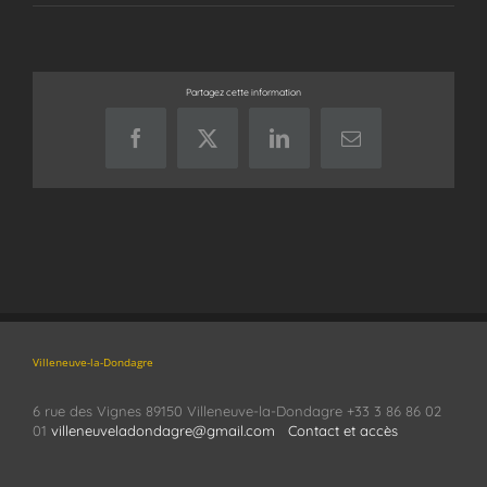
Partagez cette information
Facebook
X
LinkedIn
Email
Villeneuve-la-Dondagre
6 rue des Vignes 89150 Villeneuve-la-Dondagre +33 3 86 86 02
01
villeneuveladondagre@gmail.com
Contact et accès