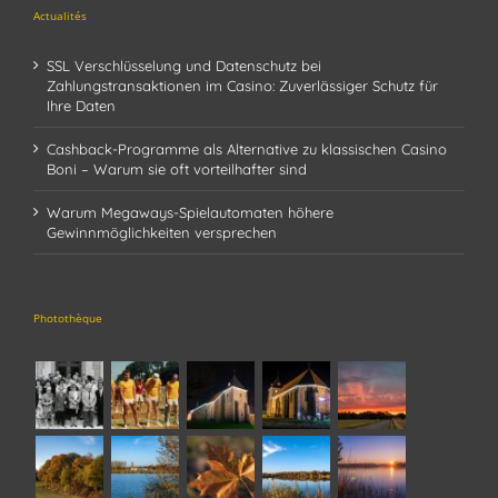
Actualités
SSL Verschlüsselung und Datenschutz bei
Zahlungstransaktionen im Casino: Zuverlässiger Schutz für
Ihre Daten
Cashback-Programme als Alternative zu klassischen Casino
Boni – Warum sie oft vorteilhafter sind
Warum Megaways-Spielautomaten höhere
Gewinnmöglichkeiten versprechen
Photothèque