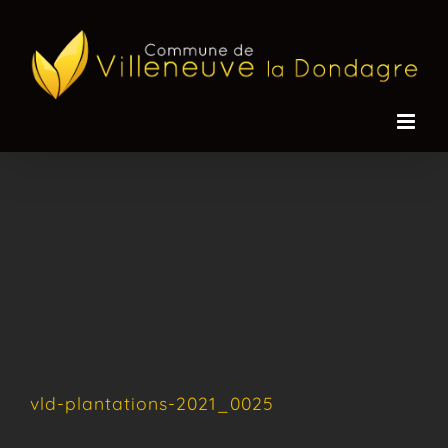
Passer
au
contenu
vld-plantations-2021_0025