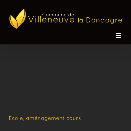
Passer
au
contenu
Ecole, aménagement cours