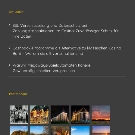
Actualités
SSL Verschlüsselung und Datenschutz bei
Zahlungstransaktionen im Casino: Zuverlässiger Schutz für
Ihre Daten
Cashback-Programme als Alternative zu klassischen Casino
Boni – Warum sie oft vorteilhafter sind
Warum Megaways-Spielautomaten höhere
Gewinnmöglichkeiten versprechen
Photothèque