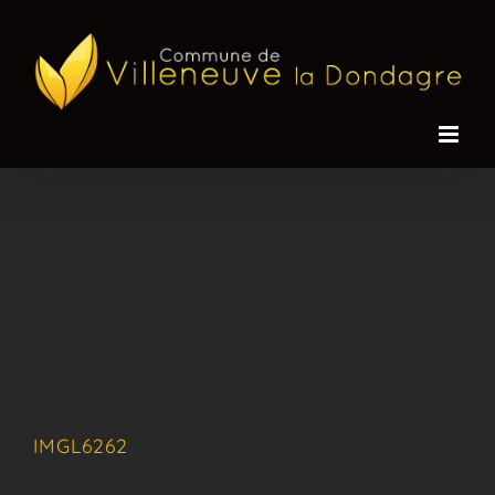
Passer
au
contenu
IMGL6262