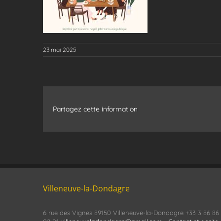
23 mai 2025
Partagez cette information
Villeneuve-la-Dondagre
6 rue des Vignes 89150 Villeneuve-la-Dondagre +33 3 86 86