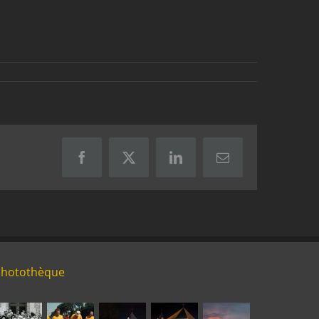
Facebook
X
LinkedIn
Email
Photothèque