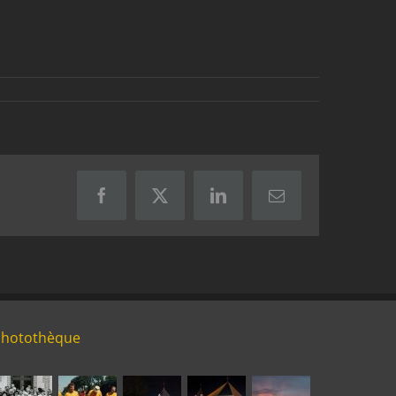
Facebook
X
LinkedIn
Email
Photothèque