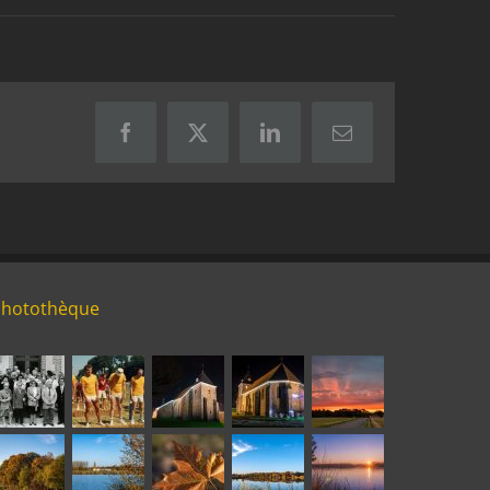
Facebook
X
LinkedIn
Email
Photothèque