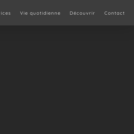
vices
Vie quotidienne
Découvrir
Contact