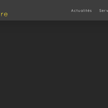
Actualités
Ser