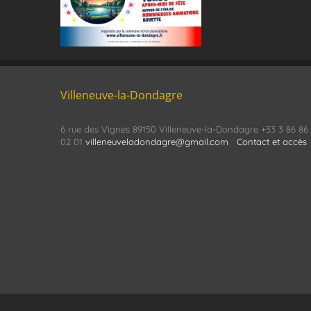
Villeneuve-la-Dondagre
6 rue des Vignes 89150 Villeneuve-la-Dondagre +33 3 86 86
02 01
villeneuveladondagre@gmail.com
Contact et accès