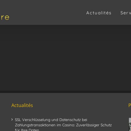
Actualités
Ser
Actualités
SSL Verschlüsselung und Datenschutz bei
Zahlungstransaktionen im Casino: Zuverlässiger Schutz
für Ihre Daten