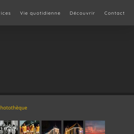
vices
Vie quotidienne
Découvrir
Contact
Photothèque