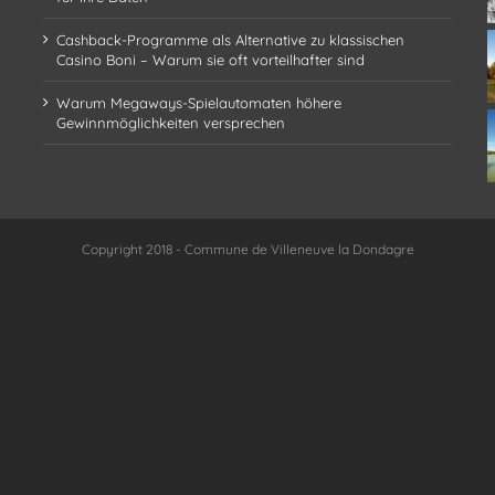
Cashback-Programme als Alternative zu klassischen
Casino Boni – Warum sie oft vorteilhafter sind
Warum Megaways-Spielautomaten höhere
Gewinnmöglichkeiten versprechen
Copyright 2018 - Commune de Villeneuve la Dondagre