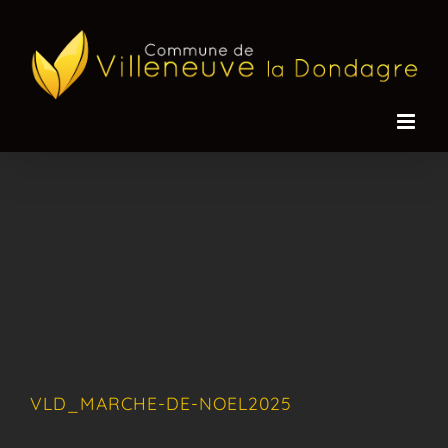
Passer
au
contenu
VLD_MARCHE-DE-NOEL2025