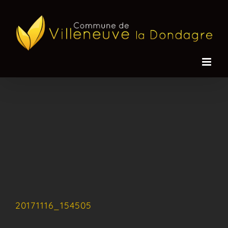
Passer
au
contenu
20171116_154505