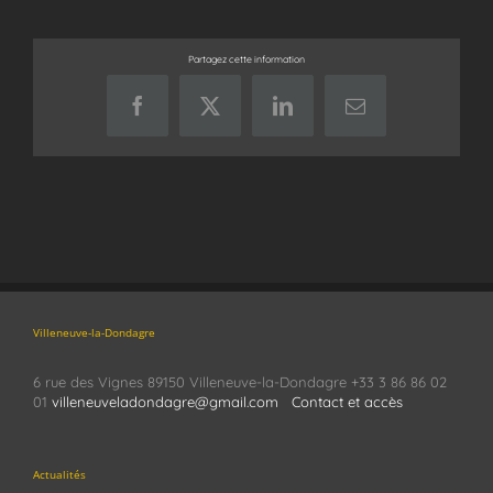
Partagez cette information
Facebook
X
LinkedIn
Email
Villeneuve-la-Dondagre
6 rue des Vignes 89150 Villeneuve-la-Dondagre +33 3 86 86 02
01
villeneuveladondagre@gmail.com
Contact et accès
Actualités