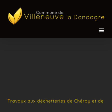
Passer
au
contenu
Travaux aux déchetteries de Chéroy et de