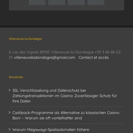
Villeneuve-la-Dondagre
6 rue des Vignes 89150 Villeneuve-la-Dondagre +33 3 86 86 02
01
villeneuveladondagre@gmail.com
Contact et accès
Actualités
SSL Verschlüsselung und Datenschutz bei
Zahlungstransaktionen im Casino: Zuverlässiger Schutz für
Ihre Daten
Cashback-Programme als Alternative zu klassischen Casino
Boni – Warum sie oft vorteilhafter sind
Warum Megaways-Spielautomaten höhere