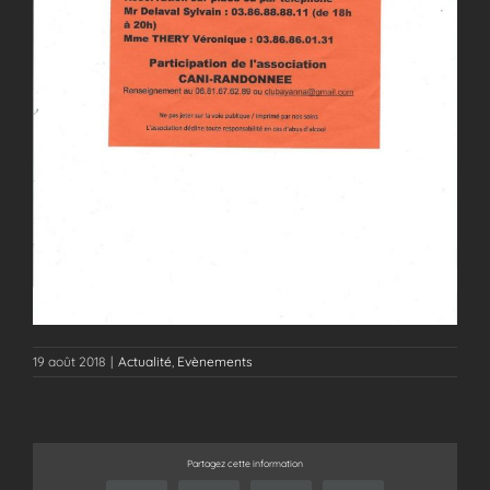
19 août 2018
|
Actualité
,
Evènements
Partagez cette information