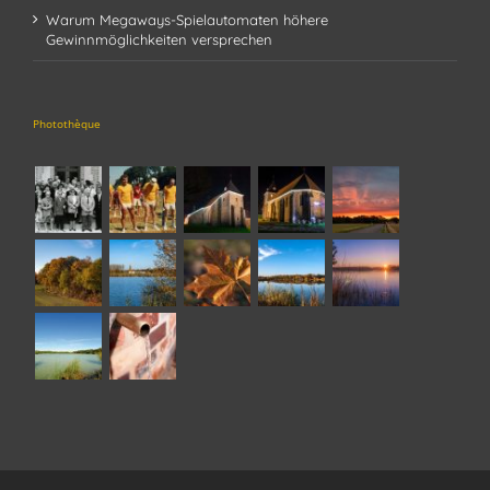
Warum Megaways-Spielautomaten höhere
Gewinnmöglichkeiten versprechen
Photothèque