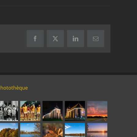
Facebook
X
LinkedIn
Email
Photothèque