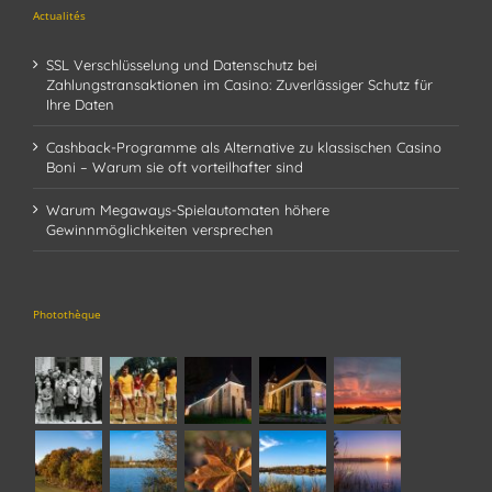
Actualités
SSL Verschlüsselung und Datenschutz bei
Zahlungstransaktionen im Casino: Zuverlässiger Schutz für
Ihre Daten
Cashback-Programme als Alternative zu klassischen Casino
Boni – Warum sie oft vorteilhafter sind
Warum Megaways-Spielautomaten höhere
Gewinnmöglichkeiten versprechen
Photothèque