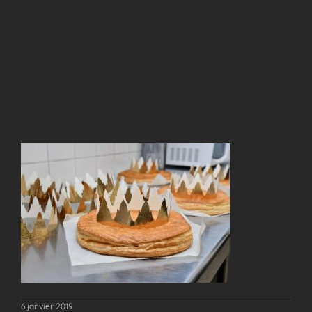
6 janvier 2019