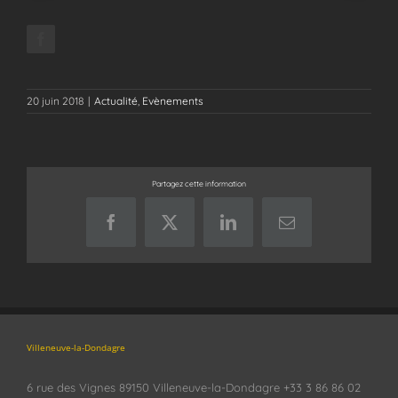
20 juin 2018
|
Actualité
,
Evènements
Partagez cette information
Facebook
X
LinkedIn
Email
Villeneuve-la-Dondagre
6 rue des Vignes 89150 Villeneuve-la-Dondagre +33 3 86 86 02