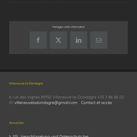
Partagez cette information
Facebook
X
LinkedIn
Email
Villeneuve-la-Dondagre
6 rue des Vignes 89150 Villeneuve-la-Dondagre +33 3 86 86 02
01
villeneuveladondagre@gmail.com
Contact et accès
Actualités
SSL Verschlüsselung und Datenschutz bei