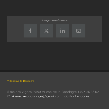
Partagez cette information
Facebook
X
LinkedIn
Email
Villeneuve-la-Dondagre
6 rue des Vignes 89150 Villeneuve-la-Dondagre +33 3 86 86 02
01
villeneuveladondagre@gmail.com
Contact et accès