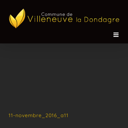
Passer
au
contenu
11-novembre_2016_a11