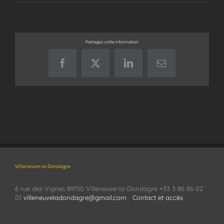
Partagez cette information
Facebook
X
LinkedIn
Email
Villeneuve-la-Dondagre
6 rue des Vignes 89150 Villeneuve-la-Dondagre +33 3 86 86 02
01
villeneuveladondagre@gmail.com
Contact et accès