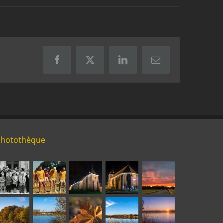
Facebook
X
LinkedIn
Email
Photothèque