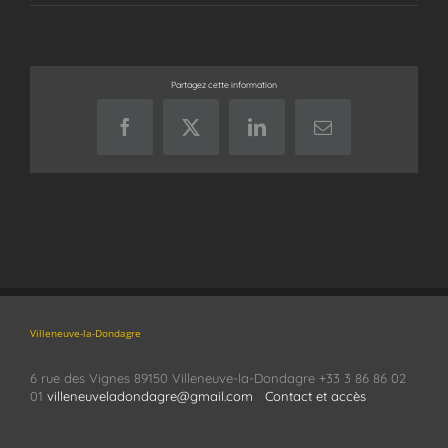
Partagez cette information
Facebook
X
LinkedIn
Email
Villeneuve-la-Dondagre
6 rue des Vignes 89150 Villeneuve-la-Dondagre +33 3 86 86 02
01
villeneuveladondagre@gmail.com
Contact et accès