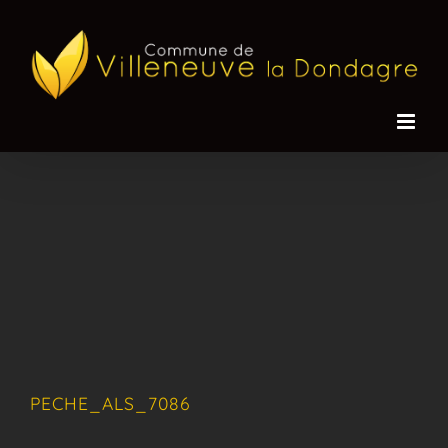
Passer
au
contenu
PECHE_ALS_7086