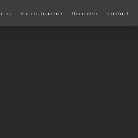
vices
Vie quotidienne
Découvrir
Contact