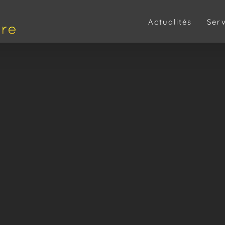
Actualités
Ser