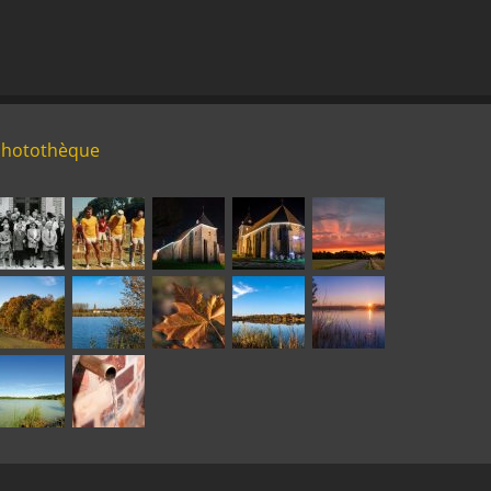
Photothèque