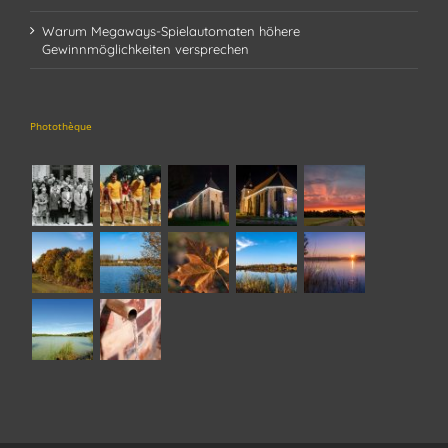
Warum Megaways-Spielautomaten höhere
Gewinnmöglichkeiten versprechen
Photothèque