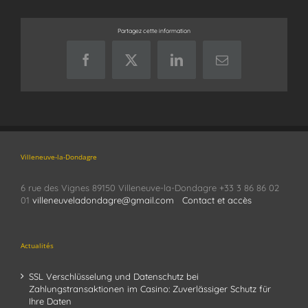
Partagez cette information
Facebook
X
LinkedIn
Email
Villeneuve-la-Dondagre
6 rue des Vignes 89150 Villeneuve-la-Dondagre +33 3 86 86 02
01
villeneuveladondagre@gmail.com
Contact et accès
Actualités
SSL Verschlüsselung und Datenschutz bei
Zahlungstransaktionen im Casino: Zuverlässiger Schutz für
Ihre Daten