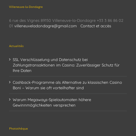
Villeneuve-la-Dondagre
6 rue des Vignes 89150 Villeneuve-la-Dondagre +33 3 86 86 02
01
villeneuveladondagre@gmail.com
Contact et accès
Actualités
SSL Verschlüsselung und Datenschutz bei
Zahlungstransaktionen im Casino: Zuverlässiger Schutz für
Ihre Daten
Cashback-Programme als Alternative zu klassischen Casino
Boni – Warum sie oft vorteilhafter sind
Warum Megaways-Spielautomaten höhere
Gewinnmöglichkeiten versprechen
Photothèque