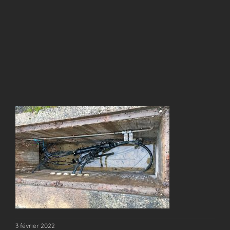
3 février 2022