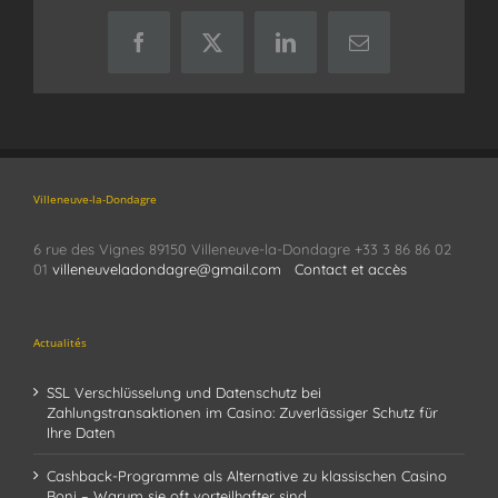
Facebook
X
LinkedIn
Email
Villeneuve-la-Dondagre
6 rue des Vignes 89150 Villeneuve-la-Dondagre +33 3 86 86 02
01
villeneuveladondagre@gmail.com
Contact et accès
Actualités
SSL Verschlüsselung und Datenschutz bei
Zahlungstransaktionen im Casino: Zuverlässiger Schutz für
Ihre Daten
Cashback-Programme als Alternative zu klassischen Casino
Boni – Warum sie oft vorteilhafter sind