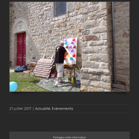
21 juillet 2017
|
Actualité
,
Evènements
Partagez cette information