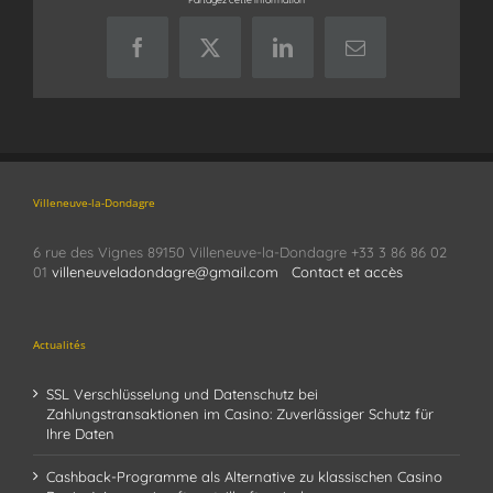
Facebook
X
LinkedIn
Email
Villeneuve-la-Dondagre
6 rue des Vignes 89150 Villeneuve-la-Dondagre +33 3 86 86 02
01
villeneuveladondagre@gmail.com
Contact et accès
Actualités
SSL Verschlüsselung und Datenschutz bei
Zahlungstransaktionen im Casino: Zuverlässiger Schutz für
Ihre Daten
Cashback-Programme als Alternative zu klassischen Casino