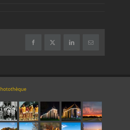
Facebook
X
LinkedIn
Email
Photothèque