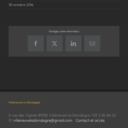
30 octobre 2016
Partagez cette information
Facebook
X
LinkedIn
Email
Villeneuve-la-Dondagre
6 rue des Vignes 89150 Villeneuve-la-Dondagre +33 3 86 86 02
01
villeneuveladondagre@gmail.com
Contact et accès