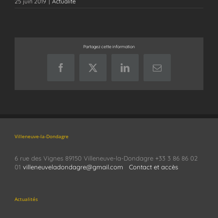
25 juin 2019
|
Actualité
Partagez cette information
Facebook
X
LinkedIn
Email
Villeneuve-la-Dondagre
6 rue des Vignes 89150 Villeneuve-la-Dondagre +33 3 86 86 02
01
villeneuveladondagre@gmail.com
Contact et accès
Actualités