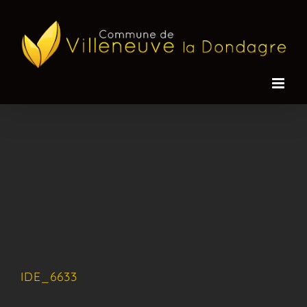
Passer
au
contenu
IDE_6633