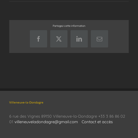
Partagez cette information
Facebook
X
LinkedIn
Email
Villeneuve-la-Dondagre
6 rue des Vignes 89150 Villeneuve-la-Dondagre +33 3 86 86 02
01
villeneuveladondagre@gmail.com
Contact et accès