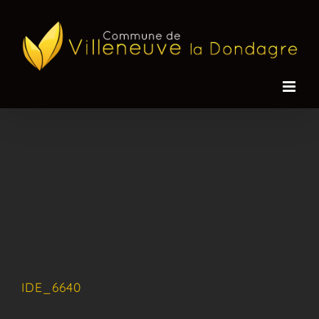
Passer
au
contenu
IDE_6640