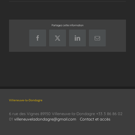
Partagez cette information
Facebook
X
LinkedIn
Email
Villeneuve-la-Dondagre
6 rue des Vignes 89150 Villeneuve-la-Dondagre +33 3 86 86 02
01
villeneuveladondagre@gmail.com
Contact et accès