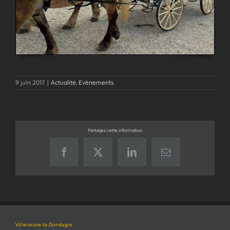
9 juin 2017
|
Actualité
,
Evènements
Partagez cette information
Facebook
X
LinkedIn
Email
Villeneuve-la-Dondagre