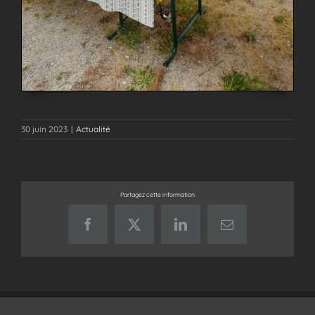
30 juin 2023
|
Actualité
Partagez cette information
Facebook
X
LinkedIn
Email