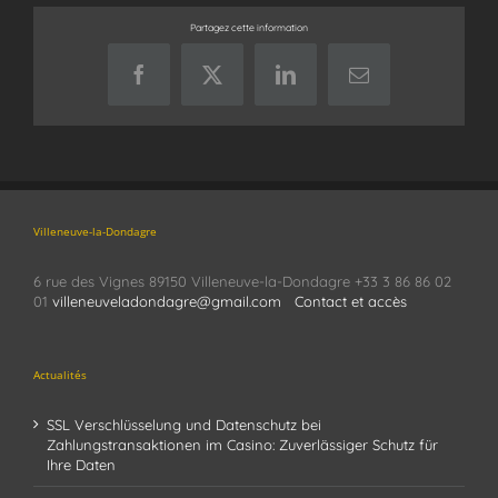
Partagez cette information
Facebook
X
LinkedIn
Email
Villeneuve-la-Dondagre
6 rue des Vignes 89150 Villeneuve-la-Dondagre +33 3 86 86 02
01
villeneuveladondagre@gmail.com
Contact et accès
Actualités
SSL Verschlüsselung und Datenschutz bei
Zahlungstransaktionen im Casino: Zuverlässiger Schutz für
Ihre Daten