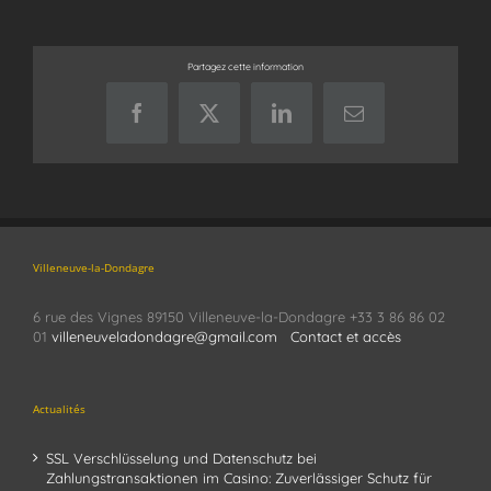
Partagez cette information
Facebook
X
LinkedIn
Email
Villeneuve-la-Dondagre
6 rue des Vignes 89150 Villeneuve-la-Dondagre +33 3 86 86 02
01
villeneuveladondagre@gmail.com
Contact et accès
Actualités
SSL Verschlüsselung und Datenschutz bei
Zahlungstransaktionen im Casino: Zuverlässiger Schutz für