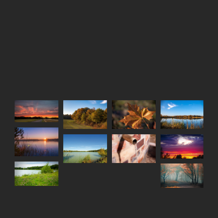
Soleil du matin
L’étang
Automne à
Automne
à Villeneuve
communal
Villeneuve
Villeneuve
automne 2018
L’étang
Beau ciel du
communal
La fontaine du
soir sur
L’étang
soleil d’hiver
puits – rue des
Villeneuve-la-
Communal
Vignes
Dondagre
Balade à
Forêts
Villeneuve-la-
Villeneuve-la-
Dondagre
Dondagre