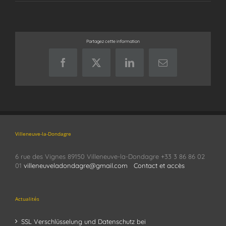
Partagez cette information
Facebook
X
LinkedIn
Email
Villeneuve-la-Dondagre
6 rue des Vignes 89150 Villeneuve-la-Dondagre +33 3 86 86 02
01
villeneuveladondagre@gmail.com
Contact et accès
Actualités
SSL Verschlüsselung und Datenschutz bei