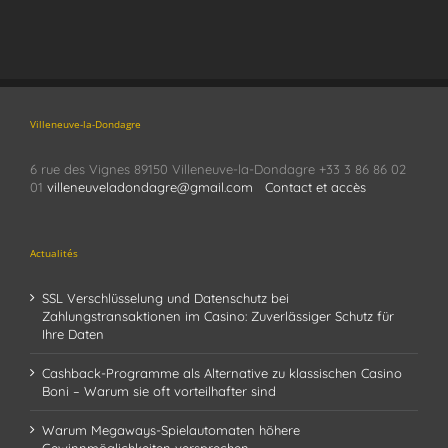
Villeneuve-la-Dondagre
6 rue des Vignes 89150 Villeneuve-la-Dondagre +33 3 86 86 02
01
villeneuveladondagre@gmail.com
Contact et accès
Actualités
SSL Verschlüsselung und Datenschutz bei
Zahlungstransaktionen im Casino: Zuverlässiger Schutz für
Ihre Daten
Cashback-Programme als Alternative zu klassischen Casino
Boni – Warum sie oft vorteilhafter sind
Warum Megaways-Spielautomaten höhere
Gewinnmöglichkeiten versprechen