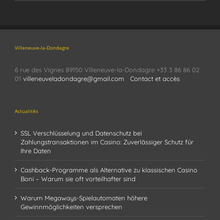
Villeneuve-la-Dondagre
6 rue des Vignes 89150 Villeneuve-la-Dondagre +33 3 86 86 02
01
villeneuveladondagre@gmail.com
Contact et accès
Actualités
SSL Verschlüsselung und Datenschutz bei
Zahlungstransaktionen im Casino: Zuverlässiger Schutz für
Ihre Daten
Cashback-Programme als Alternative zu klassischen Casino
Boni – Warum sie oft vorteilhafter sind
Warum Megaways-Spielautomaten höhere
Gewinnmöglichkeiten versprechen