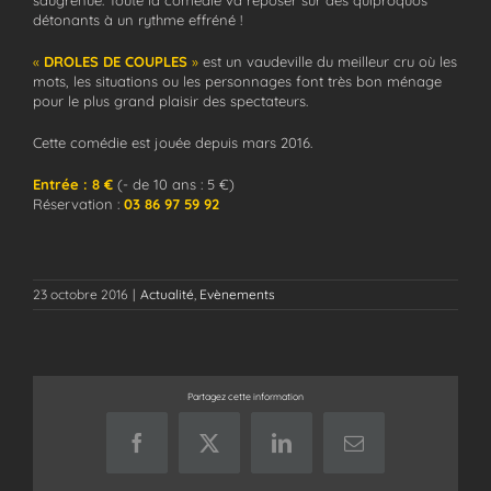
saugrenue. Toute la comédie va reposer sur des quiproquos
détonants à un rythme effréné !
«
DROLES DE COUPLES
»
est un vaudeville du meilleur cru où les
mots, les situations ou les personnages font très bon ménage
pour le plus grand plaisir des spectateurs.
Cette comédie est jouée depuis mars 2016.
Entrée : 8 €
(- de 10 ans : 5 €)
Réservation :
03 86 97 59 92
23 octobre 2016
|
Actualité
,
Evènements
Partagez cette information
Facebook
X
LinkedIn
Email