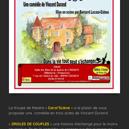
La troupe de theatre
«
Caroi’Scène
»
a le plaisir de vous
proposer une comédie en trois actes de Vincent Durand.
«
DROLES DE COUPLES
»
une histoire d’échange pour le moins