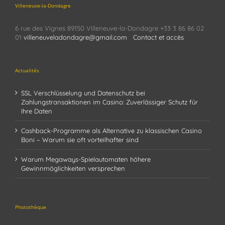
Villeneuve-la-Dondagre
6 rue des Vignes 89150 Villeneuve-la-Dondagre +33 3 86 86 02
01
villeneuveladondagre@gmail.com
Contact et accès
Actualités
SSL Verschlüsselung und Datenschutz bei
Zahlungstransaktionen im Casino: Zuverlässiger Schutz für
Ihre Daten
Cashback-Programme als Alternative zu klassischen Casino
Boni – Warum sie oft vorteilhafter sind
Warum Megaways-Spielautomaten höhere
Gewinnmöglichkeiten versprechen
Photothèque