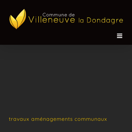
Passer
au
contenu
travaux aménagements communaux