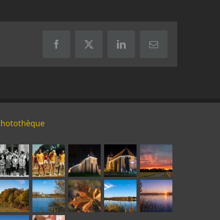
Facebook
X
LinkedIn
Email
Photothèque