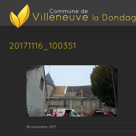
Passer
au
contenu
20171116_100351
18 novembre 2017