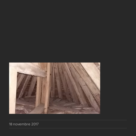
18 novembre 2017