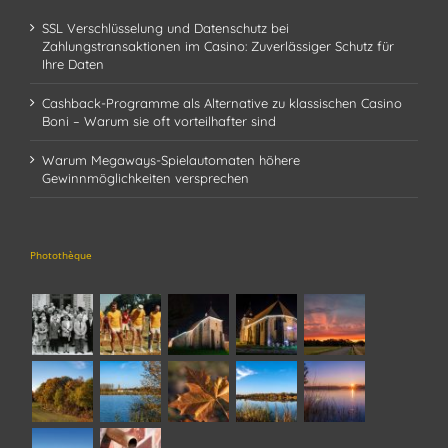
SSL Verschlüsselung und Datenschutz bei
Zahlungstransaktionen im Casino: Zuverlässiger Schutz für
Ihre Daten
Cashback-Programme als Alternative zu klassischen Casino
Boni – Warum sie oft vorteilhafter sind
Warum Megaways-Spielautomaten höhere
Gewinnmöglichkeiten versprechen
Photothèque