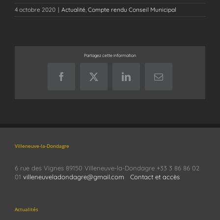
4 octobre 2020
|
Actualité
,
Compte rendu Conseil Municipal
Partagez cette information
Facebook
X
LinkedIn
Email
Villeneuve-la-Dondagre
6 rue des Vignes 89150 Villeneuve-la-Dondagre +33 3 86 86 02
01
villeneuveladondagre@gmail.com
Contact et accès
Actualités